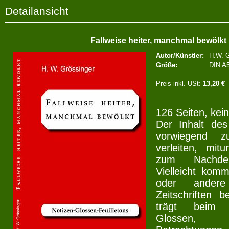
Detailansicht
Fallweise heiter, manchmal bewölkt
Autor/Künstler:
H.W. G
Größe:
DIN A5
Preis inkl. USt:
13,20 €
126 Seiten, kei
Der Inhalt des
vorwiegend 
verleiten, mit
zum Nachde
Vielleicht kom
oder ander
Zeitschriften 
trägt beim 
Glossen, F