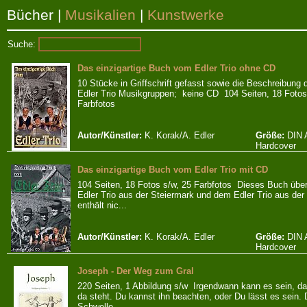
Bücher
|
Musikalien
|
Kunstwerke
Suche:
Das einzigartige Buch vom Edler Trio ohne CD
10 Stücke in Griffschrift gefasst sowie die Beschreibung 
Edler Trio Musikgruppen; keine CD 104 Seiten, 18 Fotos
Farbfotos
Autor/Künstler:
K. Korak/A. Edler
Größe:
DIN 
Hardcover
Das einzigartige Buch vom Edler Trio mit CD
104 Seiten, 18 Fotos s/w, 25 Farbfotos Dieses Buch über
Edler Trio aus der Steiermark und dem Edler Trio aus de
enthält nic...
Autor/Künstler:
K. Korak/A. Edler
Größe:
DIN 
Hardcover
Joseph - Der Weg zum Gral
220 Seiten, 1 Abbildung s/w Irgendwann kann es sein, da
da steht. Du kannst ihn beachten, oder Du lässt es sein. 
Schwelle....